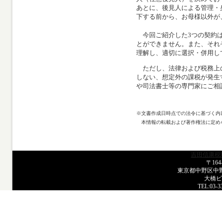
あとに、後見人による管理・
下する前から、お母様以外が
今回ご紹介した3つの契約は
とができません。また、それ
理解し、適切に選択・併用し
ただし、法律および税務上
しない、想定外の課税が発生
や司法書士等の専門家にご相
※文書作成日時点での法令に基づく内
本情報の転載および著作権法に定め
吉田信康税
〒164
東京都中野区中野
大橋ビ
TEL:03-3